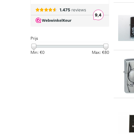
Prijs
Min: €
0
Max: €
80