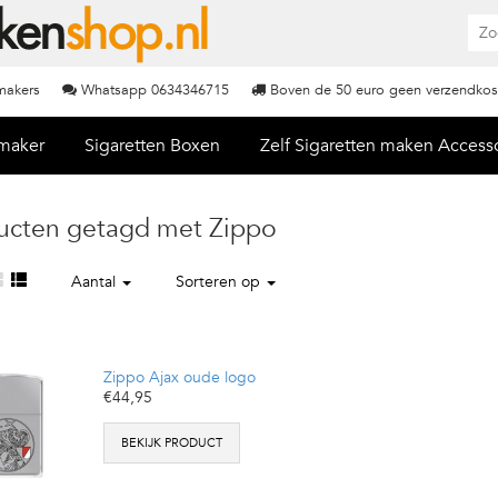
nmakers
Whatsapp 0634346715
Boven de 50 euro geen verzendkos
nmaker
Sigaretten Boxen
Zelf Sigaretten maken Access
ucten getagd met Zippo
Aantal
Sorteren op
Zippo Ajax oude logo
€44,95
BEKIJK PRODUCT