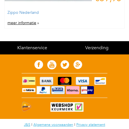
Zippo Nederland
meer informatie
»
Klantenservice
Verzending
J&S
|
Algemene voorwaarden
|
Privacy statement