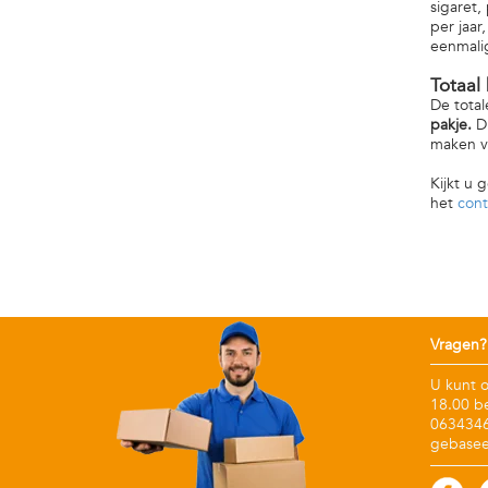
sigaret,
per jaar
eenmalig
Totaal
De total
pakje.
Di
maken ve
Kijkt u 
het
cont
Vragen?
U kunt 
18.00 b
06343467
gebasee