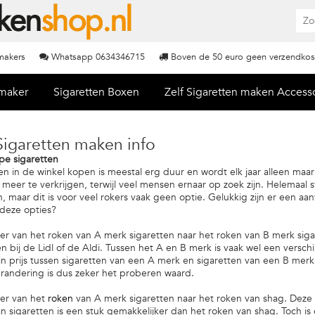
nmakers
Whatsapp 0634346715
Boven de 50 euro geen verzendkos
nmaker
Sigaretten Boxen
Zelf Sigaretten maken Access
Sigaretten maken info
e sigaretten
en in de winkel kopen is meestal erg duur en wordt elk jaar alleen maa
meer te verkrijgen, terwijl veel mensen ernaar op zoek zijn. Helemaal
jn, maar dit is voor veel rokers vaak geen optie. Gelukkig zijn er een 
 deze opties?
r van het roken van A merk sigaretten naar het roken van B merk sigar
en bij de Lidl of de Aldi. Tussen het A en B merk is vaak wel een versch
 in prijs tussen sigaretten van een A merk en sigaretten van een B mer
randering is dus zeker het proberen waard.
er van het
roken
van A merk sigaretten naar het roken van shag. Deze v
n sigaretten is een stuk gemakkelijker dan het roken van shag. Toch i