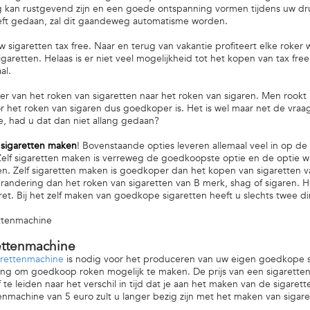
 kan rustgevend zijn en een goede ontspanning vormen tijdens uw dru
eft gedaan, zal dit gaandeweg automatisme worden.
sigaretten tax free. Naar en terug van vakantie profiteert elke roker
sigaretten. Helaas is er niet veel mogelijkheid tot het kopen van tax f
eaal.
r van het roken van sigaretten naar het roken van sigaren. Men rookt
 het roken van sigaren dus goedkoper is. Het is wel maar net de vraag 
e, had u dat dan niet allang gedaan?
 sigaretten maken
! Bovenstaande opties leveren allemaal veel in op de 
Zelf sigaretten maken is verreweg de goedkoopste optie en de optie wa
en. Zelf sigaretten maken is goedkoper dan het kopen van sigaretten
andering dan het roken van sigaretten van B merk, shag of sigaren. H
ret. Bij het zelf maken van goedkope sigaretten heeft u slechts twee d
ettenmachine
ettenmachine
arettenmachine
is nodig voor het produceren van uw eigen goedkope s
ing om goedkoop roken mogelijk te maken. De prijs van een sigarettenm
 af te leiden naar het verschil in tijd dat je aan het maken van de sigar
enmachine van 5 euro zult u langer bezig zijn met het maken van sigar
.