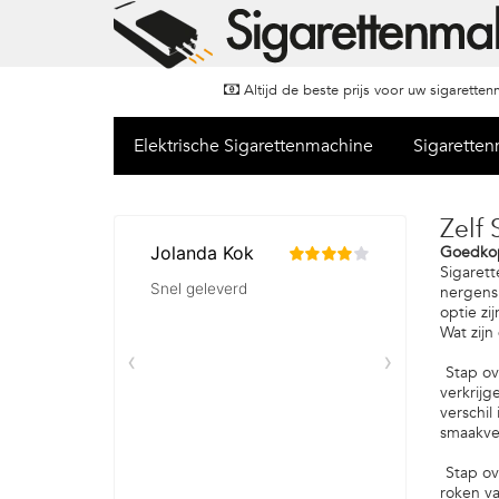
Altijd de beste prijs voor uw sigarette
Elektrische Sigarettenmachine
Sigarette
Zelf 
Goedkop
Sigarett
nergens 
optie zi
Wat zijn
Stap ove
verkrijg
verschil
smaakve
Stap ov
roken va