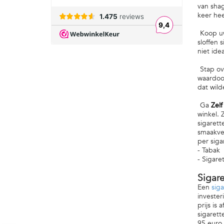
van shag
keer he
Koop uw 
sloffen 
niet id
Stap ove
waardoor
dat wild
Ga
Zelf
winkel. 
sigarett
smaakver
per siga
- Tabak
- Sigar
Sigar
Een
sig
invester
prijs is
sigarett
95 euro