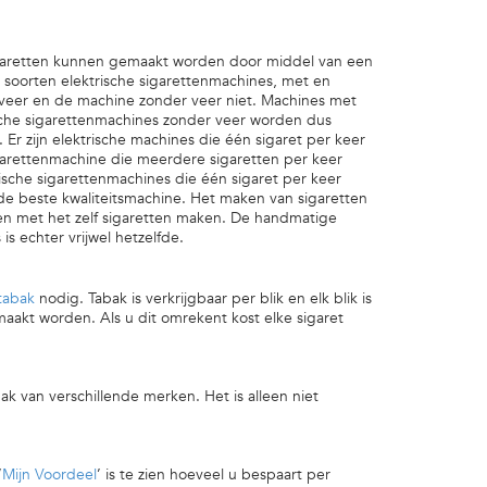
Sigaretten kunnen gemaakt worden door middel van een
 soorten elektrische sigarettenmachines, met en
 veer en de machine zonder veer niet. Machines met
ische sigarettenmachines zonder veer worden dus
Er zijn elektrische machines die één sigaret per keer
garettenmachine die meerdere sigaretten per keer
ische sigarettenmachines die één sigaret per keer
 de beste kwaliteitsmachine. Het maken van sigaretten
n met het zelf sigaretten maken. De handmatige
is echter vrijwel hetzelfde.
tabak
nodig. Tabak is verkrijgbaar per blik en elk blik is
aakt worden. Als u dit omrekent kost elke sigaret
ak van verschillende merken. Het is alleen niet
‘
Mijn Voordeel
’ is te zien hoeveel u bespaart per