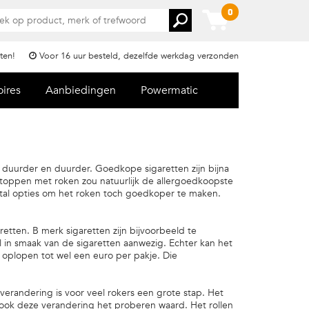
0
ten!
Voor 16 uur besteld, dezelfde werkdag verzonden
oires
Aanbiedingen
Powermatic
r duurder en duurder. Goedkope sigaretten zijn bijna
 stoppen met roken zou natuurlijk de allergoedkoopste
aantal opties om het roken toch goedkoper te maken.
etten. B merk sigaretten zijn bijvoorbeeld te
il in smaak van de sigaretten aanwezig. Echter kan het
k oplopen tot wel een euro per pakje. Die
erandering is voor veel rokers een grote stap. Het
s ook deze verandering het proberen waard. Het rollen