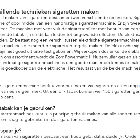
hillende technieken sigaretten maken
zelf maken van sigaretten bestaan er twee verschillende technieken. 
che of door middel van een handmatige sigarettenmachine. Er zijn twee
eer. De machine met veer vult de sigarettenfilter met behulp van een
en de tabak fijn en dit kan leiden tot ongewenste effecten. De elektr
en. Er bestaat nog een verschil tussen elektrische sigarettenmachines. 
 machines die meerdere sigaretten tegelijk maken. De elektrische si
ijn niet goed uit onze test gekomen. Wij verkopen dus enkel de elektr
n ons assortiment wordt de Zorr Powermatic II Hulzenvuller gezien als
handmatige sigarettenmachine is een goede manier om kennis te make
is goedkoper dan de elektrische. Het resultaat van de beide machines 
 sigarettenmachine heeft u voor het maken van sigaretten alleen nog
 van een eigen merk. Uit één blik tabak kunnen wel 150 sigaretten gem
36 cent.
tabak kan je gebruiken?
garettenmachines kunt u in principe gebruik maken van alle soorten tab
 om shag te gebruiken in de sigarettenmachines.
spaar je?
 maken van sigaretten bespaart een hoop geld, dat is duidelijk. Onder 