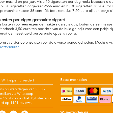
 per maand en per jaar. Als u 10 sigaretten per dag rookt bespaart u d
, bij 20 sigaretten ongeveer 2556 euro en bij 30 sigaretten 3834 euro! E
e machine kosten 36 cent. Dit betekent dus 7,20 euro bij een pakje si
 kosten per eigen gemaakte sigaret
e kosten voor een eigen gemaakte sigaret is dus, buiten de eenmalig
t scheelt 3,50 euro ten opzichte van de huidige prijs voor een pakje si
ruit de meest geld besparende optie is voor u.
gerust verder op onze site voor de diverse benodigdheden. Mocht u v
actformulier
.
Betaalmethoden
Wij helpen u verder!
ons op werkdagen van 9.30 -
ereiken via Whatsapp
15 of via de chat. 8,4 sterren -
rd op 1121 reviews.
Wij verzenden via