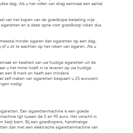
kke dag. Als u het rollen van shag eenmaal een aantal
 wel van het kopen van de goedkope belasting vrije
ree sigaretten en is deze optie voor goedkoop roken dus
 meestal minder sigaren dan sigaretten op een dag,
of u zit te wachten op het roken van sigaren. Als u
smaak en kwaliteit van uw huidige sigaretten uit de
ar u het minst hoeft in te leveren op uw huidige
 van een B merk en heeft een mindere
et zelf maken van sigaretten bespaart u 25 eurocent
ingen nodig:
igaretten. Een sigarettenmachine is een goede
achine ligt tussen de 5 en 95 euro. Het verschil in
etten kwijt bent. Bij een goedkopere, handmatige
etten dan met een elektrische sigarettenmachine van