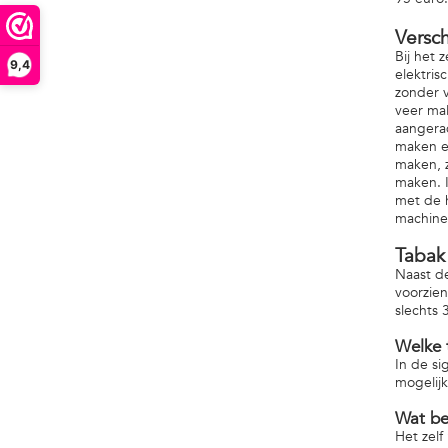
Versc
Bij het 
9,4
elektris
zonder v
veer mal
aangerad
maken en
maken, z
maken. I
met de 
machine 
Tabak
Naast de
voorzien
slechts 
Welke 
In de si
mogelijk
Wat be
Het zelf