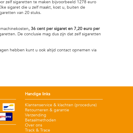
oor zelf sigaretten te maken bijvoorbeeld 1278 euro
lke sigaret die u zelf maakt, kost u, buiten de
garetten van 20 stuks.
e machinekosten
,
36 cent per sigaret
en 7,20 euro per
garetten. De conclusie mag dus zijn dat zelf sigaretten
ragen hebben kunt u ook altijd contact opnemen via
Handige links
Klantenservice & klachten (procedure)
Retourneren & garantie
Verzending
Betaalmethoden
Over ons
Track & Trace