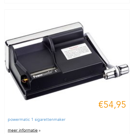
€54,95
powermatic 1 sigarettenmaker
meer informatie
»