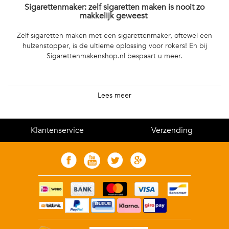
Sigarettenmaker: zelf sigaretten maken is nooit zo
makkelijk geweest
Zelf sigaretten maken met een sigarettenmaker, oftewel een
hulzenstopper, is de ultieme oplossing voor rokers! En bij
Sigarettenmakenshop.nl bespaart u meer.
Haal alle ingrediënten eenvoudig in huis
Lees meer
Met een blik tabak, een doos hulzen plus een
elektrische
sigarettenmaker
kunt u direct aan de slag. Thuis maakt u dan in
no time
genoeg sigaretten om een pakje te vullen. Zo'n
Klantenservice
Verzending
sigarettenmachine wordt trouwens ook wel een 'hulzenstopper'
genoemd, omdat hij u helpt de losse tabak in de lege hulzen te
stoppen. Doordat de tabak tijdens dit proces zijwaart wordt
verplaatst, noemen mensen dit ook wel ‘sigaretten schieten’. Het
principe is hetzelfde: in weinig tijd maakt u zoveel mogelijk
sigaretten met de kwaliteit die u gewend bent. En tegelijkertijd
houdt u meer geld over in uw portemonnee. Maar dat sigaretten
maken, vereist dat geen oefening?
Kijk hier voor ons assortiment aan
Elektrische sigarettenmachines
.