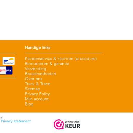
Handige links
Klantenservice & klachten (procedure)
Retourneren & garantie
Verzending
Betaalmethoden
Over ons
Track & Trace
Sitemap
Privacy Policy
Mijn account
Blog
nl
|
Privacy statement