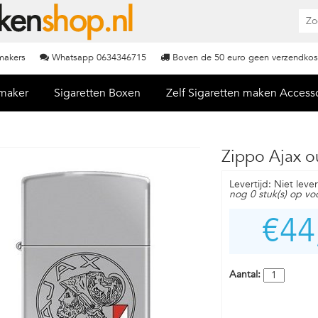
nmakers
Whatsapp 0634346715
Boven de 50 euro geen verzendkos
nmaker
Sigaretten Boxen
Zelf Sigaretten maken Access
Zippo Ajax o
Levertijd: Niet leve
nog 0 stuk(s) op vo
€44
Aantal: