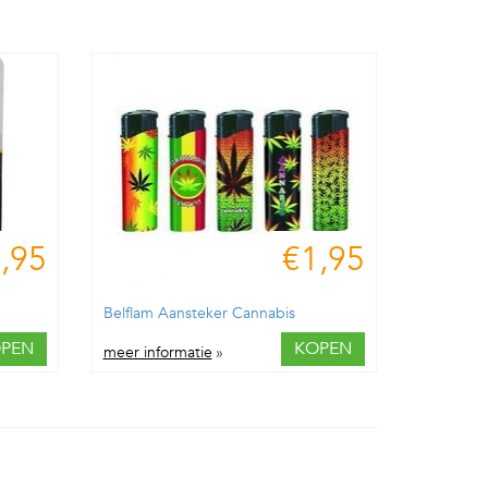
,95
€1,95
Belflam Aansteker Cannabis
PEN
KOPEN
meer informatie
»