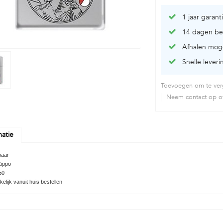
1 jaar garant
14 dagen be
Afhalen moge
Snelle leveri
Toevoegen om te verg
Neem contact op ov
matie
baar
Zippo
50
lijk vanuit huis bestellen