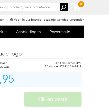
0
ten!
Voor 16 uur besteld, dezelfde werkdag verzonden
oires
Aanbiedingen
Powermatic
ude logo
rbaar
Artikelnummer: 499
orraad
EAN code: 8719214361419
,95