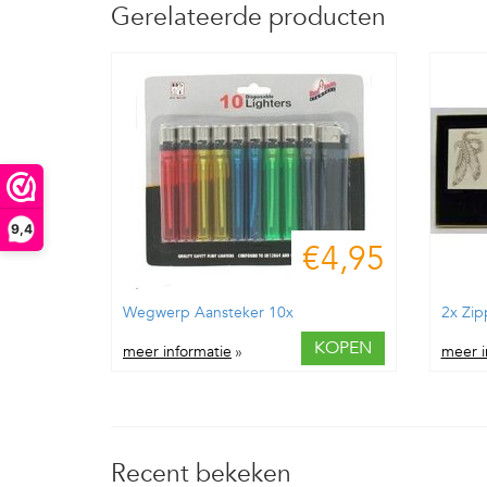
Gerelateerde producten
9,4
€4,95
Wegwerp Aansteker 10x
2x Zip
KOPEN
meer informatie
»
meer i
Recent bekeken