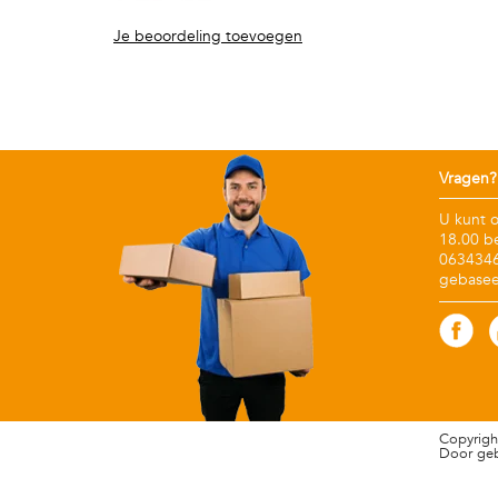
Je beoordeling toevoegen
Vragen?
U kunt 
18.00 b
06343467
gebasee
Copyrigh
Door geb