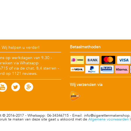
Betaalmethoden
Wij helpen u verder!
ons op werkdagen van 9.30 -
ereiken via Whatsapp
15 of via de chat. 8,4 sterren -
rd op 1121 reviews.
Wij verzenden via
t © 2016-2017 -
Whatsapp: 06-34346715 - Email:
info@sigarettenmakenshop.
ruik te maken van deze site gaat u akkoord met de
Algemene voorwaarden