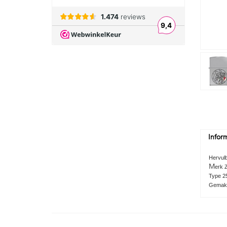
Infor
Hervul
M
erk 
Type 2
Gemakke