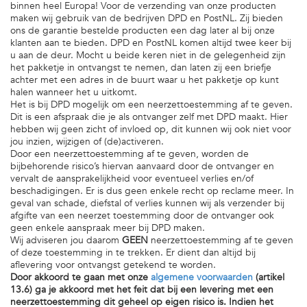
binnen heel Europa! Voor de verzending van onze producten
maken wij gebruik van de bedrijven DPD en PostNL. Zij bieden
ons de garantie bestelde producten een dag later al bij onze
klanten aan te bieden. DPD en PostNL komen altijd twee keer bij
u aan de deur. Mocht u beide keren niet in de gelegenheid zijn
het pakketje in ontvangst te nemen, dan laten zij een briefje
achter met een adres in de buurt waar u het pakketje op kunt
halen wanneer het u uitkomt.
Het is bij DPD mogelijk om een neerzettoestemming af te geven.
Dit is een afspraak die je als ontvanger zelf met DPD maakt. Hier
hebben wij geen zicht of invloed op, dit kunnen wij ook niet voor
jou inzien, wijzigen of (de)activeren.
Door een neerzettoestemming af te geven, worden de
bijbehorende risico’s hiervan aanvaard door de ontvanger en
vervalt de aansprakelijkheid voor eventueel verlies en/of
beschadigingen. Er is dus geen enkele recht op reclame meer. In
geval van schade, diefstal of verlies kunnen wij als verzender bij
afgifte van een neerzet toestemming door de ontvanger ook
geen enkele aanspraak meer bij DPD maken.
Wij adviseren jou daarom
GEEN
neerzettoestemming af te geven
of deze toestemming in te trekken. Er dient dan altijd bij
aflevering voor ontvangst getekend te worden.
Door akkoord te gaan met onze
algemene voorwaarden
(artikel
13.6) ga je akkoord met het feit dat bij een levering met een
neerzettoestemming dit geheel op eigen risico is. Indien het