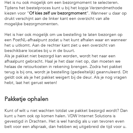
Het is nu ook mogelijk om een bezorgmoment te selecteren.
Tijdens het bestelproces kunt u bij het kopje Verzendmethode
kiezen voor “
Of kies zelf uw bezorgmoment
”. Wanneer u daar op
drukt verschijnt aan de linker kant een overzicht van alle
mogelijke bezorgmomenten.
Het is hier ook mogelijk om uw bestelling te laten bezorgen op
een PostNL-afhaalpunt zodat u het kunt afhalen waar en wanneer
het u uitkomt. Aan de rechter kant ziet u een overzicht van
beschikbare locaties bij u in de buurt.
Als je pakket niet bezorgd kan worden, wordt het naar een
afhaalpunt gebracht. Haal je het daar niet op, dan moeten we
helaas de retourkosten in rekening brengen. Zodra het pakket
terug is bij ons, wordt je bestelling (gedeeltelijk) geannuleerd. Dit
geldt ook als je het pakket weigert bij de deur. Als je nog vragen
hebt, laat het gerust weten!
Pakketje ophalen
Kunt of wilt u niet wachten totdat uw pakket bezorgd wordt? Dan
kunt u hem ook op komen halen. VDW Internet Solutions is
gevestigd in Drachten. Het is wel handig als u van tevoren even
belt voor een afspraak, dan hebben wij uitgebreid de tijd voor u.