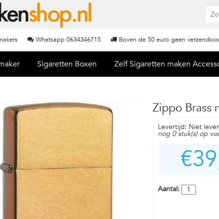
nmakers
Whatsapp 0634346715
Boven de 50 euro geen verzendkos
nmaker
Sigaretten Boxen
Zelf Sigaretten maken Access
Zippo Brass 
Levertijd: Niet leve
nog 0 stuk(s) op vo
€39
Aantal: