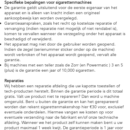
Specifieke bepalingen voor sigarettenmachines
De garantie geldt uitsluitend voor de eerste eigenaar van het
apparaat en is alleen van kracht indien een origineel
aankoopbewijs kan worden overgelegd.
Garantieaanspraken, zoals het recht op kosteloze reparatie of
vervanging (indien reparatie niet mogelijk of niet rendabel is),
komen te vervallen wanneer de verzegeling onder het apparaat is
beschadigd of verwijderd.
Het apparaat mag niet door de gebruiker worden geopend.
Indien de zegel (serienummer sticker onder op de machine)
wordt verbroken of het apparaat wordt geopend, vervalt alle
garantie.
Bij machines met een teller zoals de Zorr (en Powermatic ) 3 en 5
(plus) is de garantie een jaar of 10,000 sigaretten.
Reparaties
Wij hebben een reparatie afdeling die uw kapotte toestellen of
tech-producten herstelt. Binnen de garantie periode is dit totaal
gratis. Valt uw product niet te repareren? Dan word u machine
omgeruild. Bent u buiten de garantie en kan het gerepareerd
worden dan rekent sigarettenmakenshop hier €30 voor, exclusief
eventuele onderdelen. Hiermee vangen we kosten op voor
eventuele verzending naar de fabrikant en/of onze technische
afdeling. Wanneer we het product zelf kunnen maken bent u uw
product maximaal 1 week kwijt. De garantieperiode is 1 jaar voor