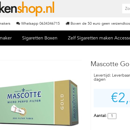
nmakers
Whatsapp 0634346715
Boven de 50 euro geen verzendkos
nmaker
Sigaretten Boxen
Zelf Sigaretten maken Access
Mascotte Go
Levertijd: Leverbaa
dagen
€2
Aantal: