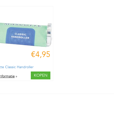
€4,95
te Classic Handroller
KOPEN
nformatie
»