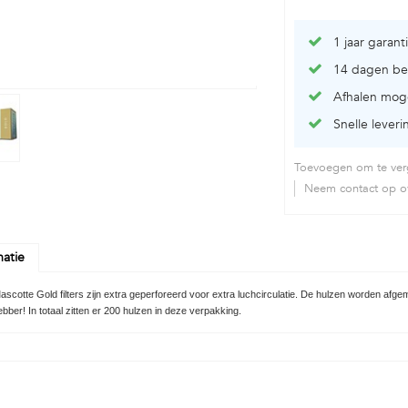
1 jaar garant
14 dagen be
Afhalen moge
Snelle leveri
Toevoegen om te verg
Neem contact op ov
matie
scotte Gold filters zijn extra geperforeerd voor extra luchcirculatie. De hulzen worden afge
ebber! In totaal zitten er 200 hulzen in deze verpakking.