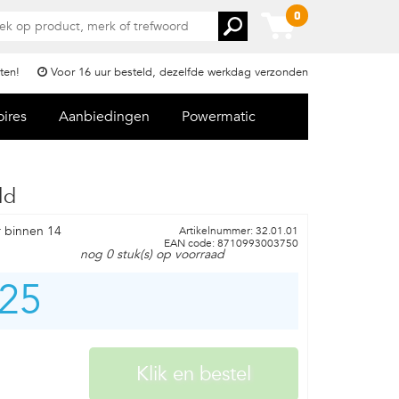
0
ten!
Voor 16 uur besteld, dezelfde werkdag verzonden
oires
Aanbiedingen
Powermatic
ld
r binnen 14
Artikelnummer: 32.01.01
EAN code: 8710993003750
nog 0 stuk(s) op voorraad
,25