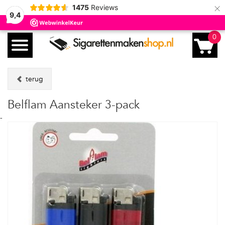
×
1475
Reviews
9,4
0
terug
Belflam Aansteker 3-pack
-