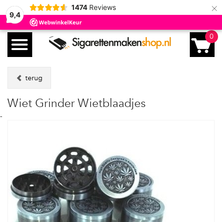
×
1474
Reviews
9,4
0
terug
Wiet Grinder Wietblaadjes
-