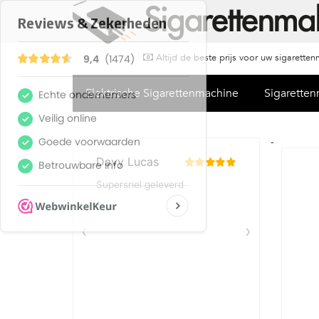
Altijd de beste prijs voor uw sigarette
Elektrische Sigarettenmachine
Sigarette
-