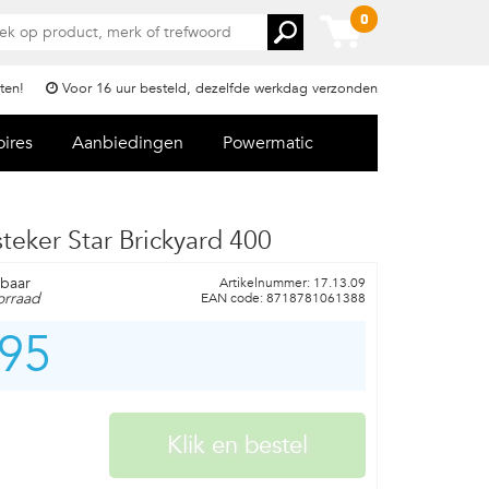
0
ten!
Voor 16 uur besteld, dezelfde werkdag verzonden
oires
Aanbiedingen
Powermatic
teker Star Brickyard 400
rbaar
Artikelnummer: 17.13.09
orraad
EAN code: 8718781061388
,95