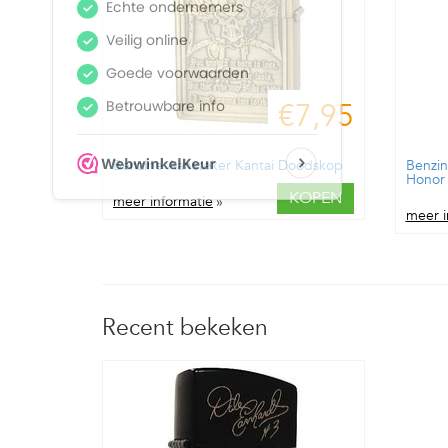
€7,95
Benzine Aansteker Kantai Doodskop
Benzin
Honor
KOPEN
meer informatie
»
meer i
Recent bekeken