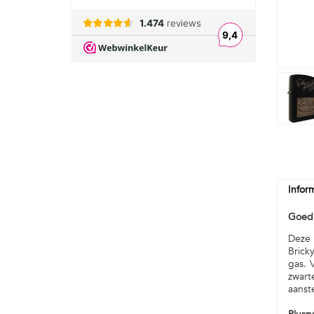
Infor
Goedk
Deze 
Brick
gas. 
zwart
aanst