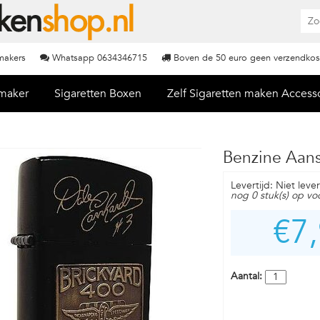
nmakers
Whatsapp 0634346715
Boven de 50 euro geen verzendkos
nmaker
Sigaretten Boxen
Zelf Sigaretten maken Access
Benzine Aans
Levertijd: Niet leve
nog 0 stuk(s) op vo
€7
Aantal: