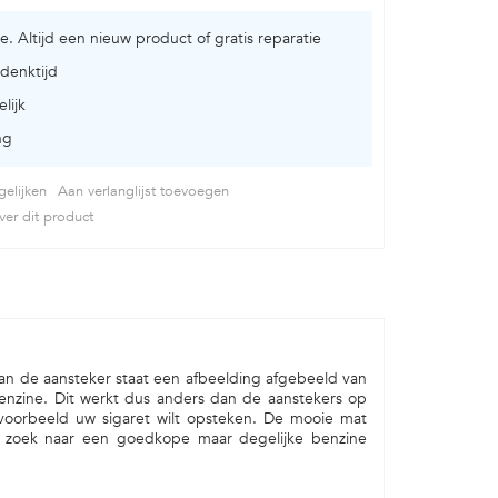
ie. Altijd een nieuw product of gratis reparatie
denktijd
lijk
ng
elijken
Aan verlanglijst toevoegen
er dit product
an de aansteker staat een afbeelding afgebeeld van
enzine. Dit werkt dus anders dan de aanstekers op
jvoorbeeld uw sigaret wilt opsteken. De mooie mat
 op zoek naar een goedkope maar degelijke benzine