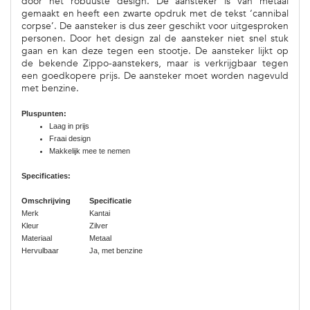
door het robuuste design. De aansteker is van metaal
gemaakt en heeft een zwarte opdruk met de tekst ‘cannibal
corpse’. De aansteker is dus zeer geschikt voor uitgesproken
personen. Door het design zal de aansteker niet snel stuk
gaan en kan deze tegen een stootje. De aansteker lijkt op
de bekende Zippo-aanstekers, maar is verkrijgbaar tegen
een goedkopere prijs. De aansteker moet worden nagevuld
met benzine.
Pluspunten:
Laag in prijs
Fraai design
Makkelijk mee te nemen
Specificaties:
Omschrijving
Specificatie
Merk
Kantai
Kleur
Zilver
Materiaal
Metaal
Hervulbaar
Ja, met benzine