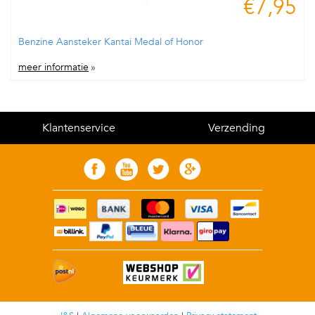
€7,95
Benzine Aansteker Kantai Medal of Honor
meer informatie
»
Klantenservice
Verzending