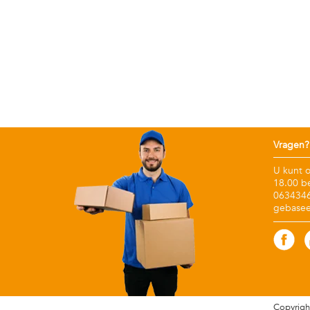
Vragen?
U kunt 
18.00 b
06343467
gebasee
Copyrigh