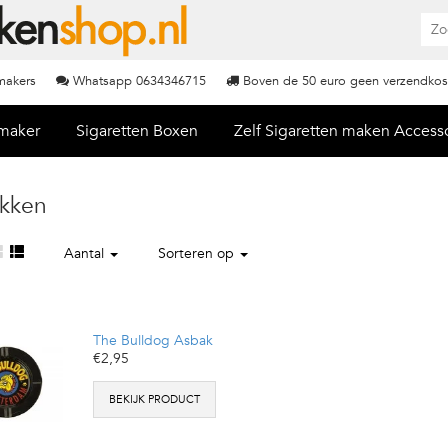
nmakers
Whatsapp 0634346715
Boven de 50 euro geen verzendkos
nmaker
Sigaretten Boxen
Zelf Sigaretten maken Access
kken
Aantal
Sorteren op
The Bulldog Asbak
€2,95
BEKIJK PRODUCT