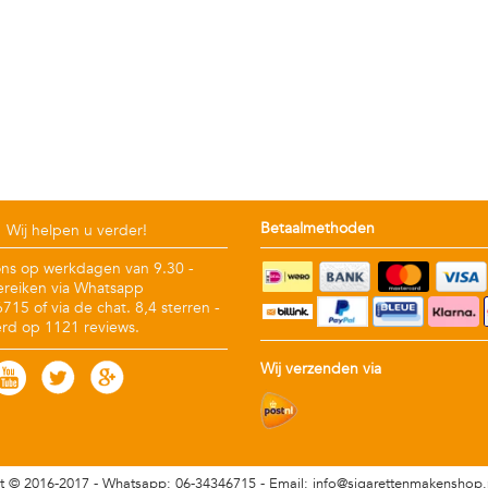
Betaalmethoden
Wij helpen u verder!
ons op werkdagen van 9.30 -
ereiken via Whatsapp
15 of via de chat. 8,4 sterren -
rd op 1121 reviews.
Wij verzenden via
t © 2016-2017 -
Whatsapp: 06-34346715 - Email:
info@sigarettenmakenshop.