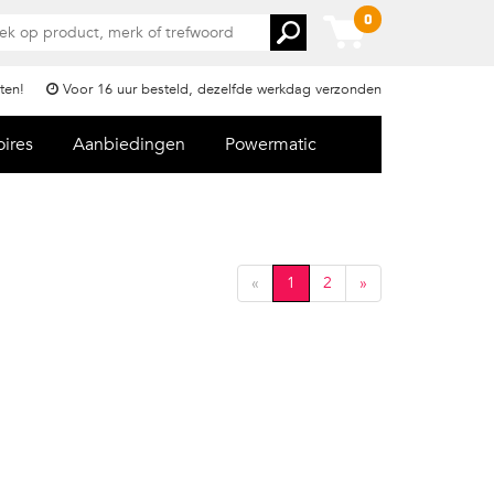
0
ten!
Voor 16 uur besteld, dezelfde werkdag verzonden
oires
Aanbiedingen
Powermatic
«
1
2
»