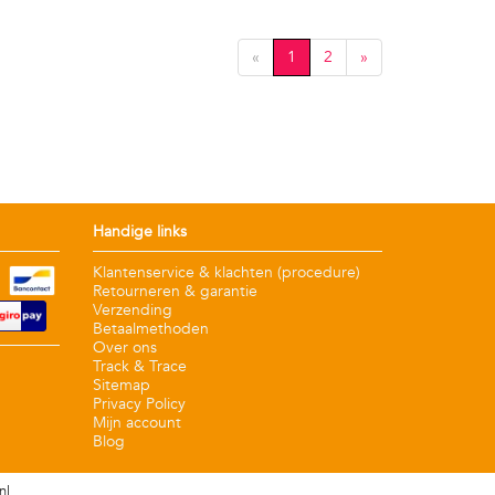
«
1
2
»
Handige links
Klantenservice & klachten (procedure)
Retourneren & garantie
Verzending
Betaalmethoden
Over ons
Track & Trace
Sitemap
Privacy Policy
Mijn account
Blog
nl