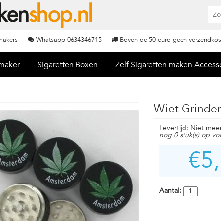
nmakers
Whatsapp 0634346715
Boven de 50 euro geen verzendkos
nmaker
Sigaretten Boxen
Zelf Sigaretten maken Access
Wiet Grinde
Levertijd: Niet mee
nog 0 stuk(s) op vo
€5
Aantal: