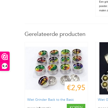
Een gri
poeder.
malen z
Gerelateerde producten
9,4
€2,95
Wiet Grinder Back to the Basic
Wiet G
KOPEN