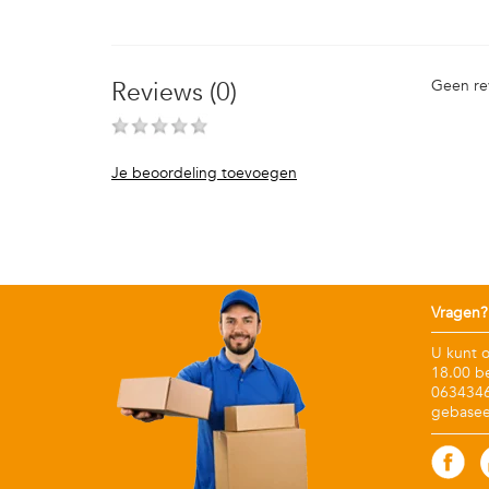
Reviews (0)
Geen re
Je beoordeling toevoegen
Vragen?
U kunt 
18.00 b
06343467
gebasee