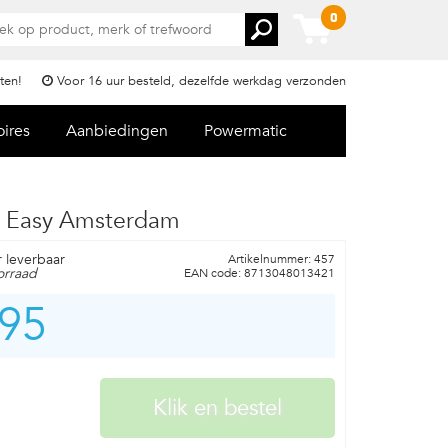
0
ten!
Voor 16 uur besteld, dezelfde werkdag verzonden
oires
Aanbiedingen
Powermatic
r Easy Amsterdam
r leverbaar
Artikelnummer: 457
orraad
EAN code: 8713048013421
,95