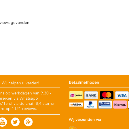
views gevonden
Betaalmethoden
Wij helpen u verder!
ons op werkdagen van 9.30 -
ereiken via Whatsapp
15 of via de chat. 8,4 sterren -
rd op 1121 reviews.
Wij verzenden via