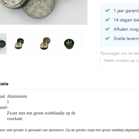
1 jaar garant
14 dagen be
Afhalen moge
Snelle leveri
Toevoegen om te verg
Neem contact op ov
matie
aal
Aluminium
1
zeef
-
Zwart met een groen wietblaadje op de
voorkant
sic wiet grinder is gemaakt van aluminium. Op de grinder staat een groen wietblad afgebee