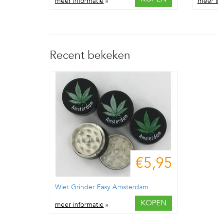
meer informatie
»
meer i
Recent bekeken
€5,95
Wiet Grinder Easy Amsterdam
KOPEN
meer informatie
»