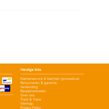
Handige links
Klantenservice & klachten (procedure)
Retourneren & garantie
Verzending
Betaalmethoden
Over ons
Track & Trace
Sitemap
Privacy Policy