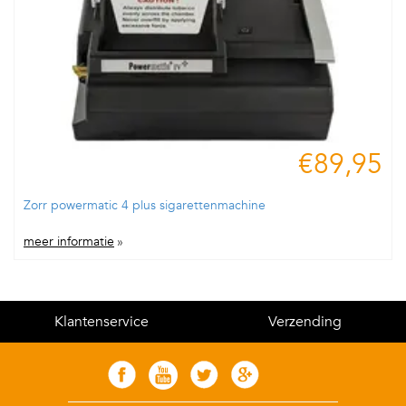
€89,95
Zorr powermatic 4 plus sigarettenmachine
meer informatie
»
Klantenservice
Verzending