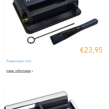
€23,95
Powermatic mini
meer informatie
»