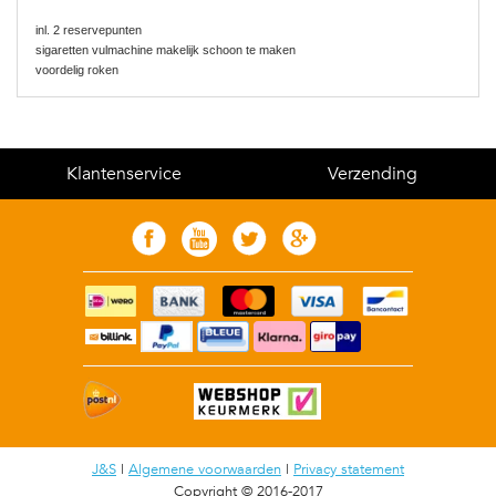
inl. 2 reservepunten
sigaretten vulmachine makelijk schoon te maken
voordelig roken
Klantenservice
Verzending
J&S
|
Algemene voorwaarden
|
Privacy statement
Copyright © 2016-2017