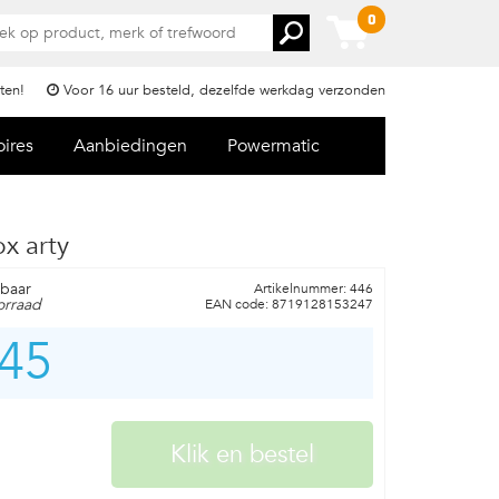
0
ten!
Voor 16 uur besteld, dezelfde werkdag verzonden
oires
Aanbiedingen
Powermatic
x arty
rbaar
Artikelnummer: 446
orraad
EAN code: 8719128153247
,45