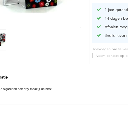
1 jaar garant
14 dagen be
Afhalen moge
Snelle leveri
Toevoegen om te verg
Neem contact op ov
matie
 sigaretten box arty maak jij de blits!