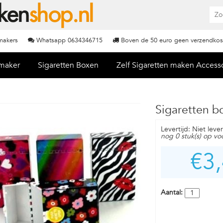
nmakers
Whatsapp 0634346715
Boven de 50 euro geen verzendkos
nmaker
Sigaretten Boxen
Zelf Sigaretten maken Access
Sigaretten bo
Levertijd: Niet leve
nog 0 stuk(s) op vo
€3
Aantal: