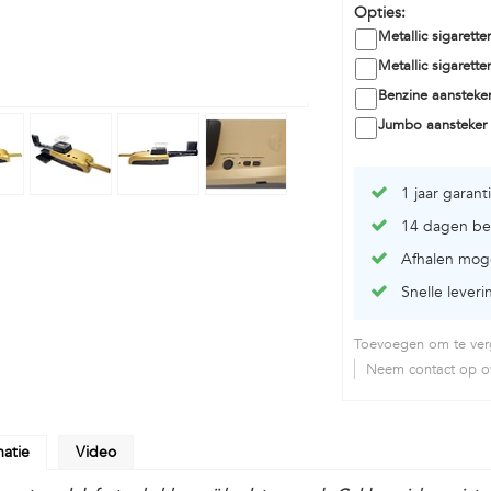
Opties:
Metallic sigarette
Metallic sigarette
Benzine aansteker
Jumbo aansteker 
1 jaar garant
14 dagen be
Afhalen moge
Snelle leveri
Toevoegen om te verg
Neem contact op ov
matie
Video