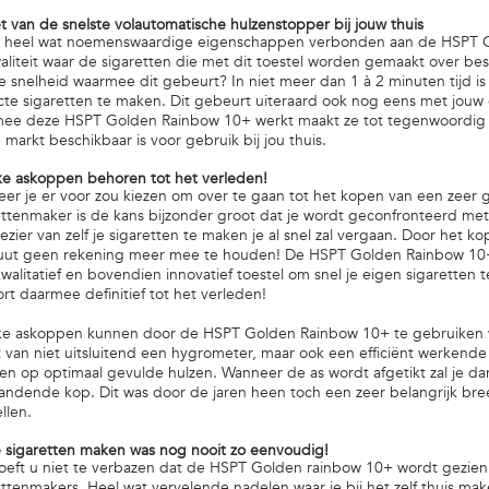
t van de snelste volautomatische hulzenstopper bij jouw thuis
jn heel wat noemenswaardige eigenschappen verbonden aan de HSPT Gol
aliteit waar de sigaretten die met dit toestel worden gemaakt over b
e snelheid waarmee dit gebeurt? In niet meer dan 1 à 2 minuten tijd is
cte sigaretten te maken. Dit gebeurt uiteraard ook nog eens met jouw e
ee deze HSPT Golden Rainbow 10+ werkt maakt ze tot tegenwoordig de
markt beschikbaar is voor gebruik bij jou thuis.
e askoppen behoren tot het verleden!
er je er voor zou kiezen om over te gaan tot het kopen van een zeer 
ettenmaker is de kans bijzonder groot dat je wordt geconfronteerd m
ezier van zelf je sigaretten te maken je al snel zal vergaan. Door het k
uut geen rekening meer mee te houden! De HSPT Golden Rainbow 10+ in
kwalitatief en bovendien innovatief toestel om snel je eigen sigarett
rt daarmee definitief tot het verleden!
e askoppen kunnen door de HSPT Golden Rainbow 10+ te gebruiken w
 van niet uitsluitend een hygrometer, maar ook een efficiënt werkende t
en op optimaal gevulde hulzen. Wanneer de as wordt afgetikt zal je dan
andende kop. Dit was door de jaren heen toch een zeer belangrijk bree
llen.
je sigaretten maken was nog nooit zo eenvoudig!
oeft u niet te verbazen dat de HSPT Golden rainbow 10+ wordt gezien 
ettenmakers. Heel wat vervelende nadelen waar je bij het zelf thuis ma