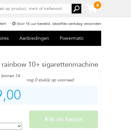
0
ten!
Voor 16 uur besteld, dezelfde werkdag verzonden
oires
Aanbiedingen
Powermatic
 rainbow 10+ sigarettenmachine
r binnen 14
nog 0 stuk(s) op voorraad
9,00