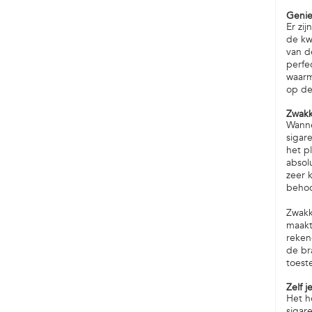
Genie
Er zi
de kw
van d
perfe
waarm
op de 
Zwakk
Wanne
sigar
het pl
absol
zeer 
behoo
Zwakk
maakt
reken
de br
toeste
Zelf 
Het h
sigar