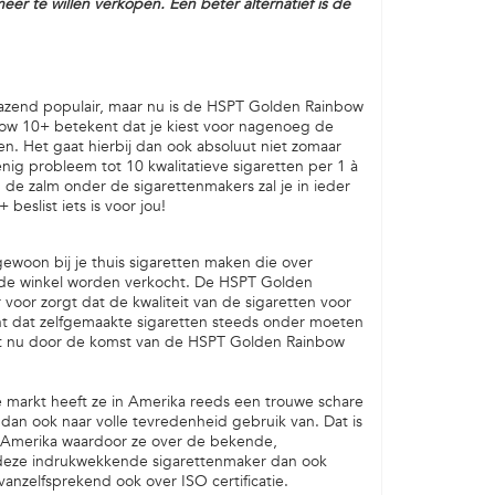
r te willen verkopen. Een beter alternatief is de
razend populair, maar nu is de HSPT Golden Rainbow
bow 10+ betekent dat je kiest voor nagenoeg de
en. Het gaat hierbij dan ook absoluut niet zomaar
g probleem tot 10 kwalitatieve sigaretten per 1 à
de zalm onder de sigarettenmakers zal je in ieder
eslist iets is voor jou!
woon bij je thuis sigaretten maken die over
in de winkel worden verkocht. De HSPT Golden
voor zorgt dat de kwaliteit van de sigaretten voor
ht dat zelfgemaakte sigaretten steeds onder moeten
t nu door de komst van de HSPT Golden Rainbow
markt heeft ze in Amerika reeds een trouwe schare
an ook naar volle tevredenheid gebruik van. Dat is
 Amerika waardoor ze over de bekende,
t deze indrukwekkende sigarettenmaker dan ook
vanzelfsprekend ook over ISO certificatie.