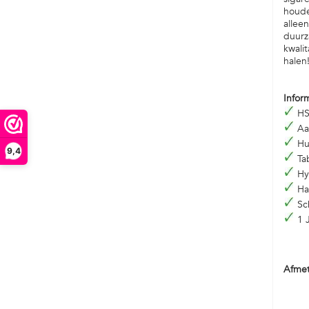
houde
allee
duurz
kwali
halen
Infor
HS
Aan
Hul
9,4
Ta
Hyg
Han
Sc
1 J
Afmet