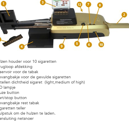
lzen houder voor 10 sigaretten
rugloop afdekking
servoir voor de tabak
pvangbakje voor de gevulde sigaretten
stellen dichtheid sigaret (light,medium of high)
D lampje
uze button
art/stop button
vangbakje rest tabak
garetten teller
ulpstuk om de hulzen te laden.
ansluiting netsnoer