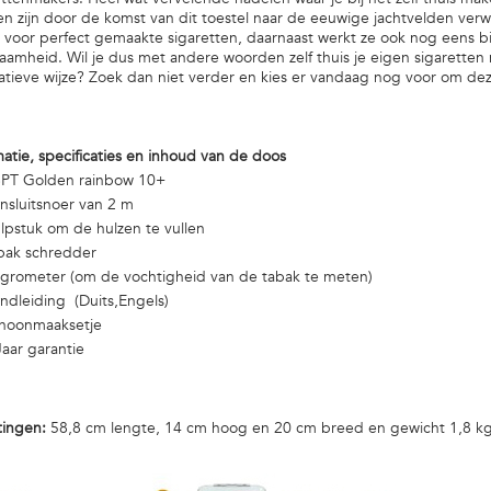
n zijn door de komst van dit toestel naar de eeuwige jachtvelden ver
n voor perfect gemaakte sigaretten, daarnaast werkt ze ook nog eens b
aamheid. Wil je dus met andere woorden zelf thuis je eigen sigaretten
tatieve wijze? Zoek dan niet verder en kies er vandaag nog voor om de
!
matie, specificaties en inhoud van de doos
PT Golden rainbow 10+
sluitsnoer van 2 m
pstuk om de hulzen te vullen
bak schredder
rometer (om de vochtigheid van de tabak te meten)
dleiding (Duits,Engels)
hoonmaaksetje
aar garantie
ingen:
58,8 cm lengte, 14 cm hoog en 20 cm breed en gewicht 1,8 k