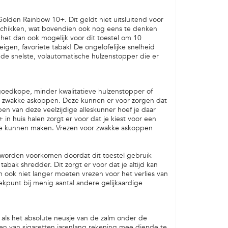
den Rainbow 10+. Dit geldt niet uitsluitend voor
eschikken, wat bovendien ook nog eens te denken
 het dan ook mogelijk voor dit toestel om 10
igen, favoriete tabak! De ongelofelijke snelheid
 snelste, volautomatische hulzenstopper die er
goedkope, minder kwalitatieve hulzenstopper of
et zwakke askoppen. Deze kunnen er voor zorgen dat
open van deze veelzijdige alleskunner hoef je daar
 huis halen zorgt er voor dat je kiest voor een
en te kunnen maken. Vrezen voor zwakke askoppen
orden voorkomen doordat dit toestel gebruik
abak shredder. Dit zorgt er voor dat je altijd kan
 ook niet langer moeten vrezen voor het verlies van
kpunt bij menig aantal andere gelijkaardige
als het absolute neusje van de zalm onder de
ken van sigaretten jarenlang rekening mee diende te