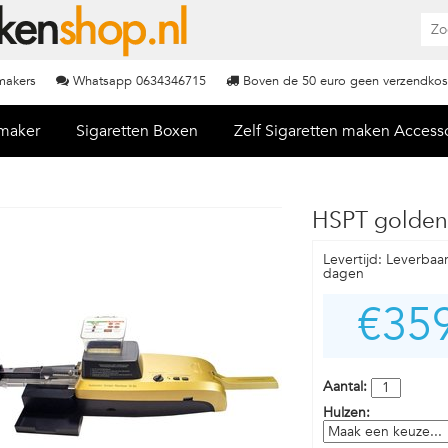
nmakers
Whatsapp 0634346715
Boven de 50 euro geen verzendkos
nmaker
Sigaretten Boxen
Zelf Sigaretten maken Access
HSPT golden
Levertijd: Leverbaa
dagen
€35
Aantal:
Hulzen: