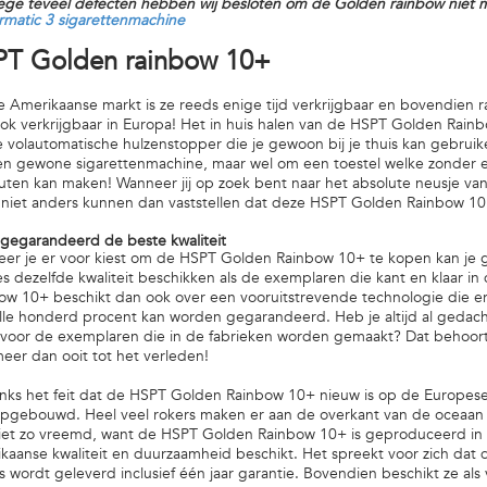
ge teveel defecten hebben wij besloten om de Golden rainbow niet mee
matic 3 sigarettenmachine
T Golden rainbow 10+
 Amerikaanse markt is ze reeds enige tijd verkrijgbaar en bovendien 
ok verkrijgbaar in Europa! Het in huis halen van de HSPT Golden Rain
e volautomatische hulzenstopper die je gewoon bij je thuis kan gebruik
n gewone sigarettenmachine, maar wel om een toestel welke zonder eni
uten kan maken! Wanneer jij op zoek bent naar het absolute neusje van 
 niet anders kunnen dan vaststellen dat deze HSPT Golden Rainbow 10+ b
d gegarandeerd de beste kwaliteit
er je er voor kiest om de HSPT Golden Rainbow 10+ te kopen kan je ge
es dezelfde kwaliteit beschikken als de exemplaren die kant en klaar 
ow 10+ beschikt dan ook over een vooruitstrevende technologie die er 
lle honderd procent kan worden gegarandeerd. Heb je altijd al gedac
voor de exemplaren die in de fabrieken worden gemaakt? Dat behoor
eer dan ooit tot het verleden!
ks het feit dat de HSPT Golden Rainbow 10+ nieuw is op de Europese 
opgebouwd. Heel veel rokers maken er aan de overkant van de oceaan d
iet zo vreemd, want de HSPT Golden Rainbow 10+ is geproduceerd in
kaanse kwaliteit en duurzaamheid beschikt. Het spreekt voor zich da
s wordt geleverd inclusief één jaar garantie. Bovendien beschikt ze als 