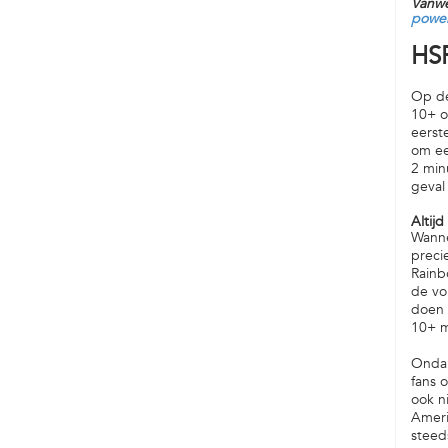
Vanwe
power
HSP
Op de
10+ o
eerst
om ee
2 min
geval
Altij
Wanne
preci
Rainb
de vo
doen 
10+ m
Ondan
fans 
ook n
Ameri
steed