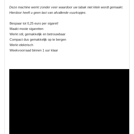
Deze machine werkt zonder veer waardoor uw tabak niet klein wordt gemaakt.
Hierdoor heeft u geen last van afvallende vuurkopjes.
Bespaar tot 0,25 euro per sigaret!
Maakt mooie sigaretten
Werkt stil, gemakkelijk en betrouwbaar
Compact dus gemakkelijk op te bergen
Werkt elektrisch
Weekvoorraad binnen 1 uur klaar