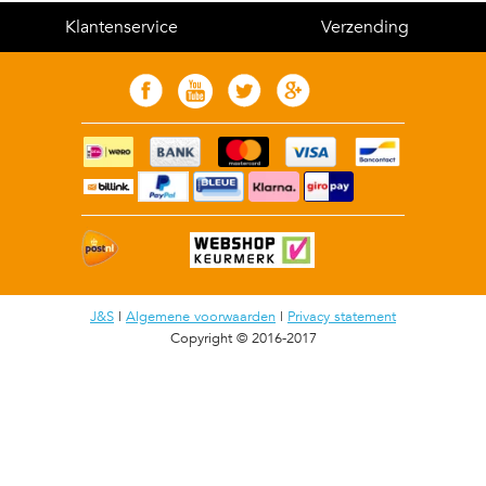
Klantenservice
Verzending
J&S
|
Algemene voorwaarden
|
Privacy statement
Copyright © 2016-2017