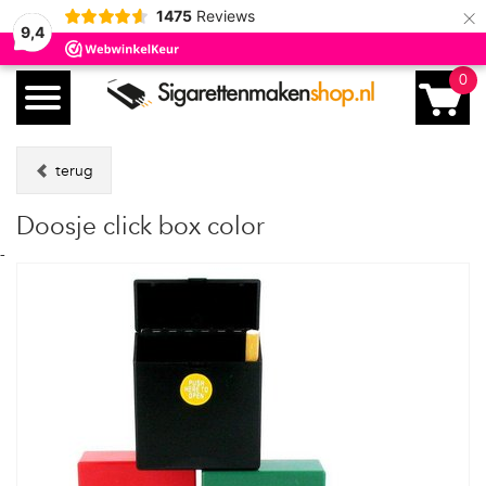
×
1475
Reviews
9,4
0
terug
Doosje click box color
-