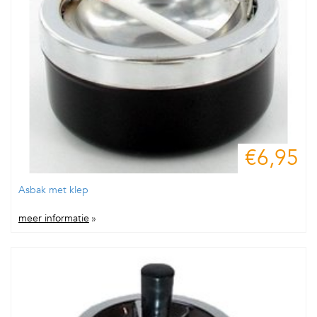
€6,95
Asbak met klep
meer informatie
»