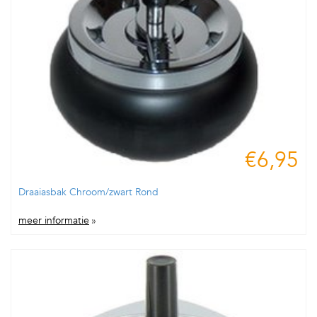
€6,95
Draaiasbak Chroom/zwart Rond
meer informatie
»