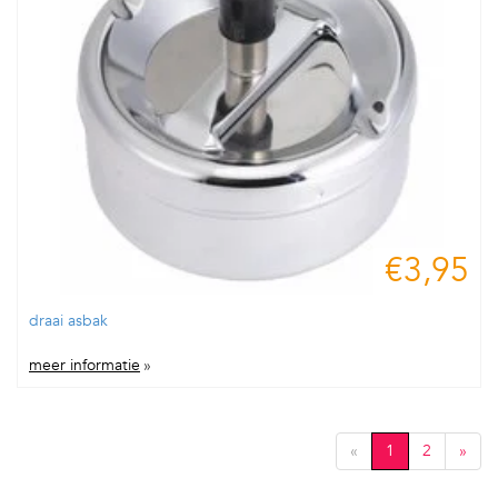
€3,95
draai asbak
meer informatie
»
«
1
2
»