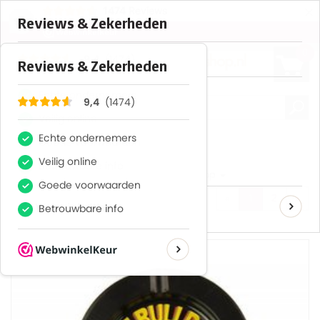
×
1474
Reviews
9,4
0
Asbakken
Beeld
Aantal
Sorteren op
«
1
2
»