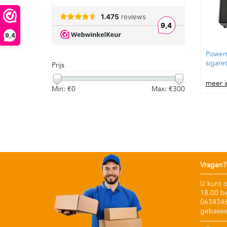
9,4
Powerm
sigare
Prijs
meer i
Min: €
0
Max: €
300
Vragen?
U kunt 
18.00 b
06343467
gebasee