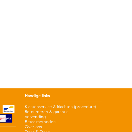
Handige links
Klantenservice & klachten (procedure)
Retourneren & garantie
Verzending
Betaalmethoden
Over ons
Track & Trace