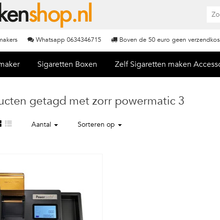
nmakers
Whatsapp 0634346715
Boven de 50 euro geen verzendkos
nmaker
Sigaretten Boxen
Zelf Sigaretten maken Access
ucten getagd met zorr powermatic 3
Aantal
Sorteren op