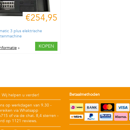
€254,95
atic 3 plus elektrische
ttenmachine
KOPEN
nformatie
»
Betaalmethoden
Wij helpen u verder!
ons op werkdagen van 9.30 -
ereiken via Whatsapp
15 of via de chat. 8,4 sterren -
rd op 1121 reviews.