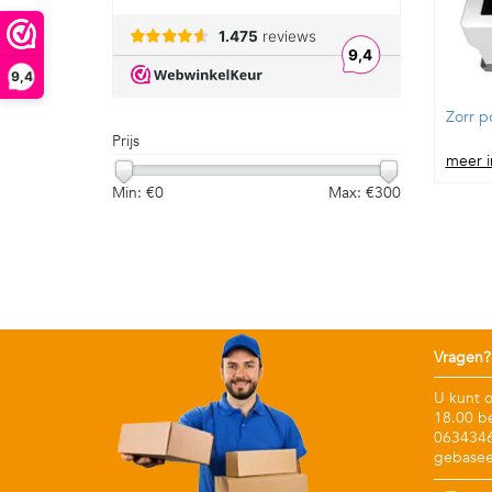
9,4
Zorr p
Prijs
meer i
Min: €
0
Max: €
300
Vragen?
U kunt 
18.00 b
06343467
gebasee