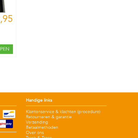
,95
PEN
Handige links
Klantenservice & klachten (procedure)
Retourneren & garantie
Verzending
Betaalmethoden
Over ons
Track & Trace