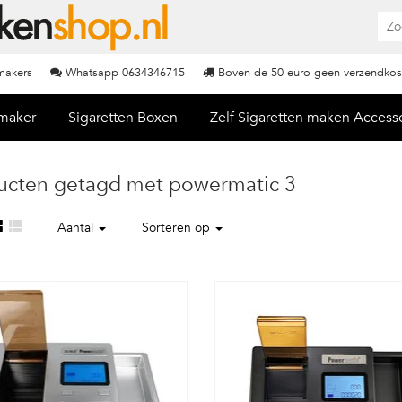
nmakers
Whatsapp 0634346715
Boven de 50 euro geen verzendkos
nmaker
Sigaretten Boxen
Zelf Sigaretten maken Access
ucten getagd met powermatic 3
Aantal
Sorteren op