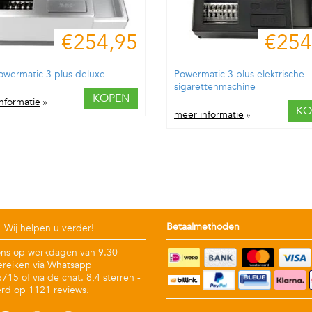
€254,95
€254
owermatic 3 plus deluxe
Powermatic 3 plus elektrische
sigarettenmachine
KOPEN
nformatie
»
KO
meer informatie
»
Betaalmethoden
Wij helpen u verder!
ons op werkdagen van 9.30 -
ereiken via Whatsapp
15 of via de chat. 8,4 sterren -
rd op 1121 reviews.