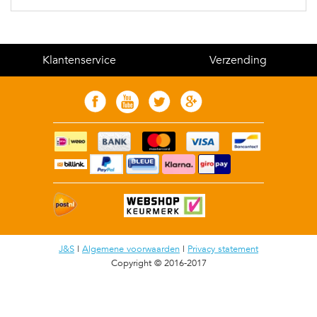
Klantenservice
Verzending
J&S
|
Algemene voorwaarden
|
Privacy statement
Copyright © 2016-2017