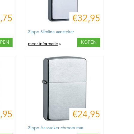
,75
€32,95
Zippo Slimline aansteker
PEN
KOPEN
meer informatie
»
,95
€24,95
Zippo Aansteker chroom mat