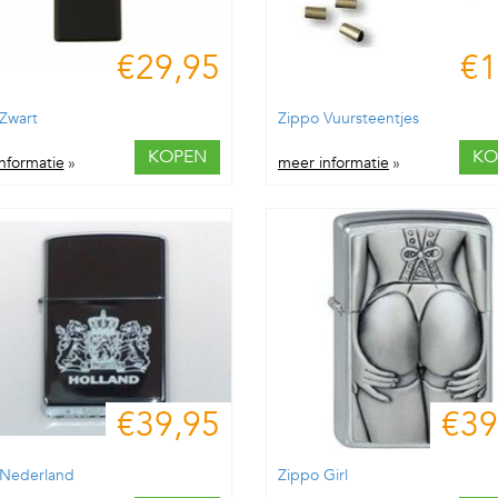
€29,95
€1
Zwart
Zippo Vuursteentjes
KOPEN
KO
nformatie
»
meer informatie
»
€39,95
€39
 Nederland
Zippo Girl