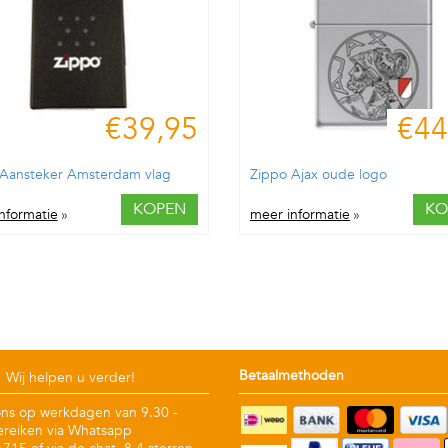
€39,95
€44
 Aansteker Amsterdam vlag
Zippo Ajax oude logo
KOPEN
KO
nformatie
»
meer informatie
»
Betaalmethoden
Wij helpen u verder!
ons op werkdagen van 9.30 -
ereiken via Whatsapp