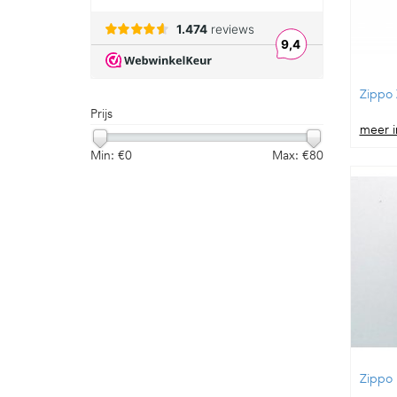
Zippo 
Prijs
meer i
Min: €
0
Max: €
80
Zippo