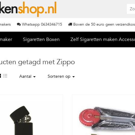
nmakers
Whatsapp 0634346715
Boven de 50 euro geen verzendkos
nmaker
Sigaretten Boxen
Zelf Sigaretten maken Access
ucten getagd met Zippo
Aantal
Sorteren op