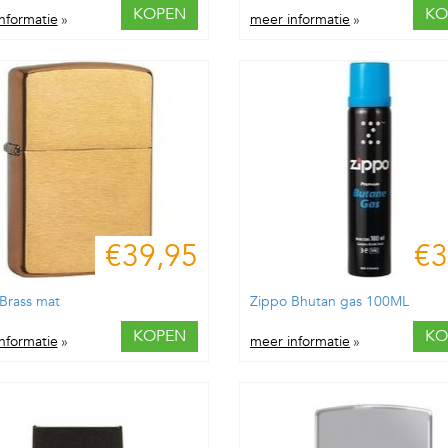
KOPEN
KO
nformatie
»
meer informatie
»
€39,95
€3
Brass mat
Zippo Bhutan gas 100ML
KOPEN
KO
nformatie
»
meer informatie
»