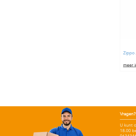
Zippo
meer i
Vragen?
U kunt 
18.00 b