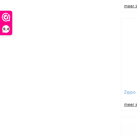
meer i
9,4
Zippo 
meer i