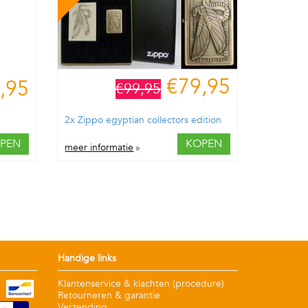
€79,95
,95
€99,95
2x Zippo egyptian collectors edition
PEN
KOPEN
meer informatie
»
Handige links
Klantenservice & klachten (procedure)
Retourneren & garantie
Verzending