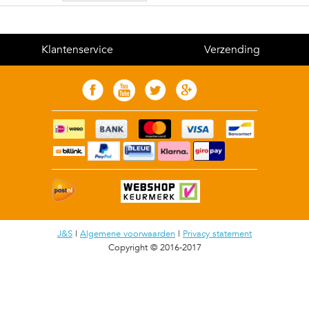
Klantenservice
Verzending
J&S
|
Algemene voorwaarden
|
Privacy statement
Copyright © 2016-2017