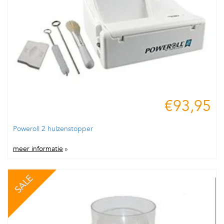
€93,95
Poweroll 2 hulzenstopper
meer informatie
»
SALE